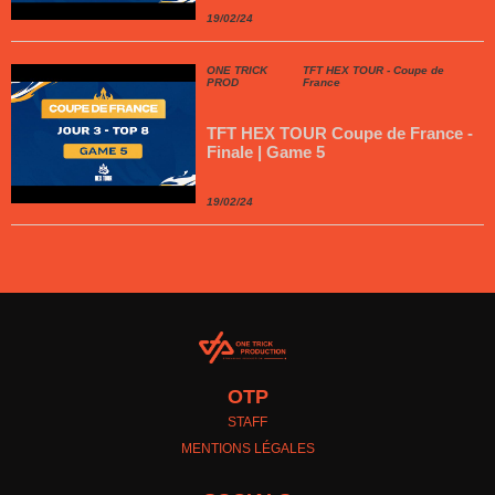
19/02/24
ONE TRICK
TFT HEX TOUR - Coupe de
PROD
France
TFT HEX TOUR Coupe de France -
Finale | Game 5
19/02/24
OTP
STAFF
MENTIONS LÉGALES