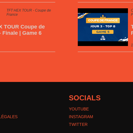
TFT HEX TOUR - Coupe de
O
France
X TOUR Coupe de
- Finale | Game 6
1
SOCIALS
YOUTUBE
LÉGALES
INSTAGRAM
TWITTER