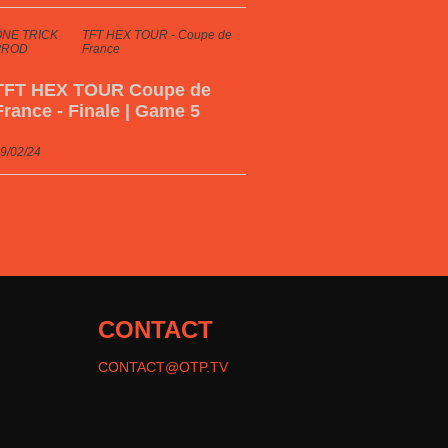
NE TRICK
TFT HEX TOUR - Coupe de
PROD
France
TFT HEX TOUR Coupe de
France - Finale | Game 5
9/02/24
CONTACT
CONTACT@OTP.TV