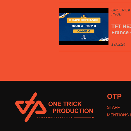
ONE TRICK
PROD
TFT HE
France 
19/02/24
OTP
STAFF
MENTIONS 