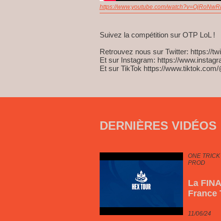
https://www.youtube.com/watch?v=OjRoNwR
Suivez la compétition sur OTP LoL !
Retrouvez nous sur Twitter: https://t
Et sur Instagram: https://www.instag
Et sur TikTok https://www.tiktok.com/
DERNIÈRES VIDÉOS
ONE TRICK
PROD
La FINA
France
11/06/24