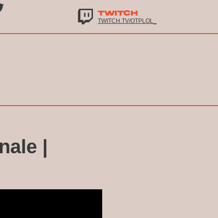
TWITCH
TWITCH.TV/OTPLOL_
ale |