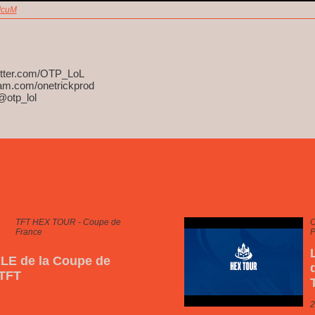
IcuM
witter.com/OTP_LoL
ram.com/onetrickprod
@otp_lol
TFT HEX TOUR - Coupe de
O
France
LE de la Coupe de
 TFT
2