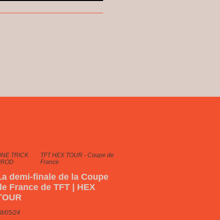
NE TRICK
TFT HEX TOUR - Coupe de
PROD
France
La demi-finale de la Coupe
de France de TFT | HEX
TOUR
8/05/24