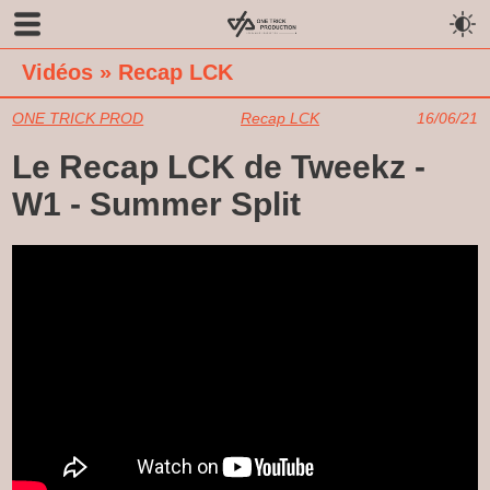
Vidéos
»
Recap LCK
ONE TRICK PROD
Recap LCK
16/06/21
Le Recap LCK de Tweekz -
W1 - Summer Split