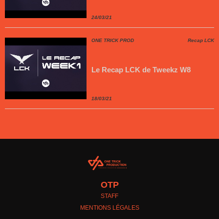
24/03/21
ONE TRICK PROD
Recap LCK
Le Recap LCK de Tweekz W8
18/03/21
OTP
STAFF
MENTIONS LÉGALES