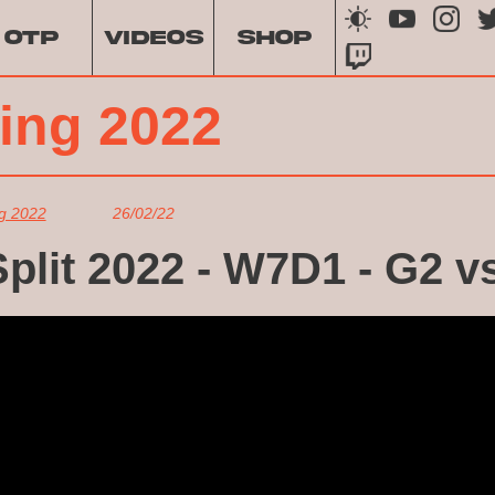
OTP
VIDEOS
SHOP
ing 2022
g 2022
26/02/22
plit 2022 - W7D1 - G2 