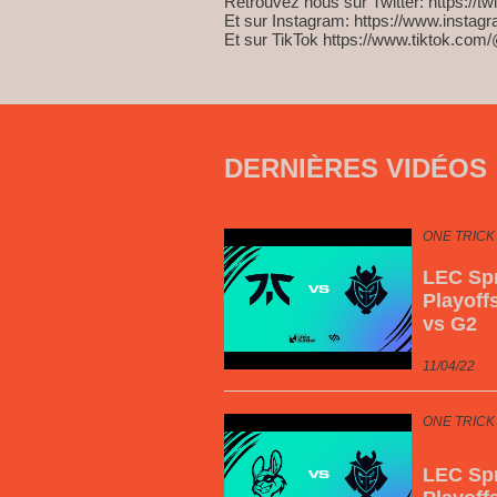
Retrouvez nous sur Twitter: https://t
Et sur Instagram: https://www.instag
Et sur TikTok https://www.tiktok.com/
DERNIÈRES VIDÉOS
ONE TRICK
LEC Spr
Playoff
vs G2
11/04/22
ONE TRICK
LEC Spr