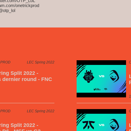
witter.com/OTP_LoL
ram.com/onetrickprod
@otp_lol
 PROD
LEC Spring 2022
ing Split 2022 -
s dernier round - FNC
1
 PROD
LEC Spring 2022
ing Split 2022 -