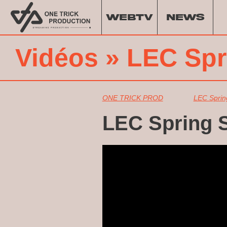
WEBTV
NEWS
Vidéos
»
LEC Spr
ONE TRICK PROD
LEC Sprin
LEC Spring S