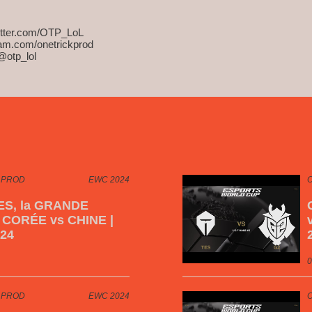
witter.com/OTP_LoL
ram.com/onetrickprod
@otp_lol
 PROD
EWC 2024
TES, la GRANDE
 CORÉE vs CHINE |
24
0
 PROD
EWC 2024