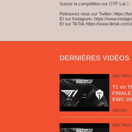
Suivez la compétition sur OTP LoL !
Retrouvez nous sur Twitter: https://t
Et sur Instagram: https://www.instag
Et sur TikTok https://www.tiktok.com/
DERNIÈRES VIDÉOS
ONE TRICK
T1 vs 
FINALE
EWC 20
08/07/24
ONE TRICK